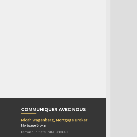
COMMUNIQUER AVEC NOUS
Micah Wagenberg, Mortgage Broker
Mortgage Broker
Permis d’initiateur #M18000891