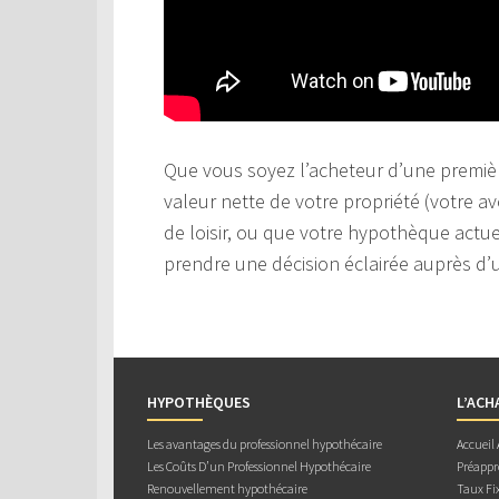
Que vous soyez l’acheteur d’une premièr
valeur nette de votre propriété (votre av
de loisir, ou que votre hypothèque actuel
prendre une décision éclairée auprès d’u
HYPOTHÈQUES
L’ACH
Les avantages du professionnel hypothécaire
Accueil
Les Coûts D’un Professionnel Hypothécaire
Préappr
Renouvellement hypothécaire
Taux Fix