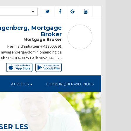
genberg, Mortgage
Broker
Mortgage Broker
Permis d’initiateur #M18000891
mwagenberg@dominionlending.ca
el:
905-914-8825
Cell:
905-914-8825
À PROPOS
COMMUNIQUER AVEC NOUS
SER LES