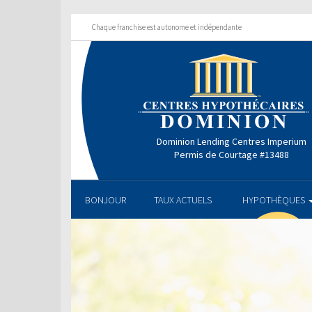
Chaque franchise est autonome et indépendante
Dominion Lending Centres Imperium
Permis de Courtage #13488
BONJOUR
TAUX ACTUELS
HYPOTHÈQUES