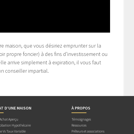
e maison, que vous désiriez emprunter sur la
oir propre foncier) à des fins d’investissement ou
le arrive simplement à expiration, il vous faut
n conseiller impartial.
AT D’UNE MAISON
À PROPOS
 Achat Aperçu
Témoignages
obation Hypothécaire
Ressources
e Vs Taux Variable
Prêteurs et associations